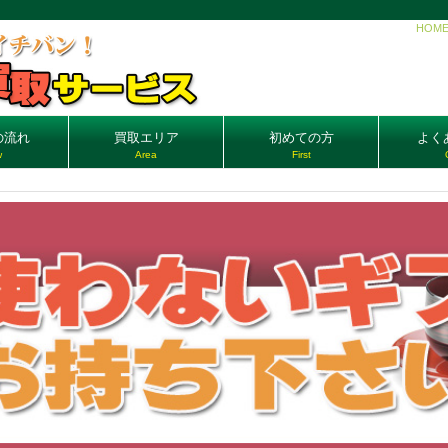
HOM
の流れ
買取エリア
初めての方
よく
w
Area
First