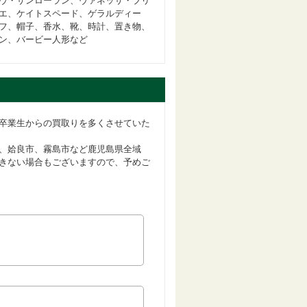
ヴ・サンローラン、ヴァネッサ・ブリ
エ、ケイトスペード、ゲラルディー
フ、帽子、香水、靴、時計、置き物、
ン、バービー人形など
卒業生からの買取りを多くさせていた
、姶良市、霧島市など鹿児島県全域
きない場合もございますので、予めご