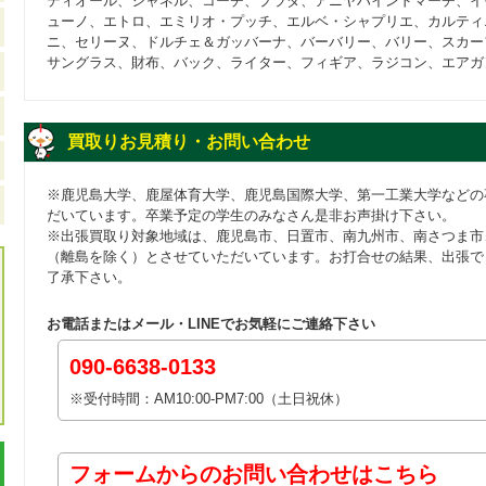
ディオール、シャネル、コーチ、プラダ、アニヤハインドマーチ、イ
ューノ、エトロ、エミリオ・プッチ、エルベ・シャプリエ、カルティ
ニ、セリーヌ、ドルチェ＆ガッバーナ、バーバリー、バリー、スカー
サングラス、財布、バック、ライター、フィギア、ラジコン、エアガ
買取りお見積り・お問い合わせ
※鹿児島大学、鹿屋体育大学、鹿児島国際大学、第一工業大学などの
だいています。卒業予定の学生のみなさん是非お声掛け下さい。
※出張買取り対象地域は、鹿児島市、日置市、南九州市、南さつま市
（離島を除く）とさせていただいています。お打合せの結果、出張で
了承下さい。
お電話またはメール・LINEでお気軽にご連絡下さい
090-6638-0133
※受付時間：AM10:00-PM7:00（土日祝休）
フォームからのお問い合わせはこちら